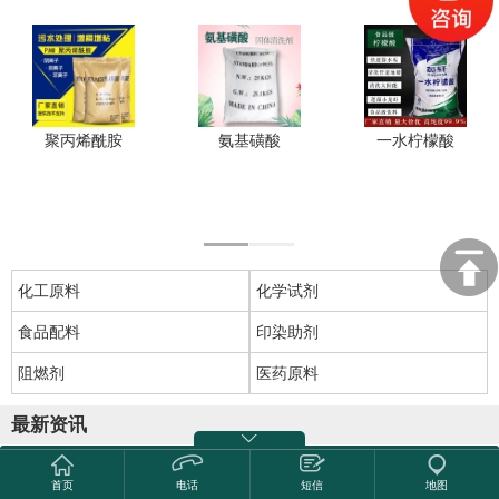
聚丙烯酰胺
氨基磺酸
一水柠檬酸
化工原料
化学试剂
食品配料
印染助剂
阻燃剂
医药原料
最新资讯
热烈祝贺哈尔滨市龙远粮贸有限公司获批2000万供应链核心额
度
首页
电话
短信
地图
环保部将着力创新环境治理模式